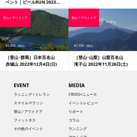
ベント｜ビールRUN 2023...
登山 / アウトドア
登山 / アウトドア
¥9,800
¥7,700
（税込）
（税込）
［登山･群馬］日本百名山
［登山･山梨］山梨百名山
赤城山 2022年12月4日(日)
滝子山 2022年11月26日(土)
EVENT
MEDIA
ランニング / トレラン
CROSS×ニュース
スマイルマラソン
イベントレビュー
登山 / アウトドア
リポート
フィットネス
コラム
その他のイベント
ランニング