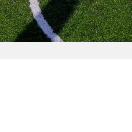
［NEWS］『第28回きみまち
開催
二ツ井マラソン大会』10/16
..
開催決定！
2022.07.04