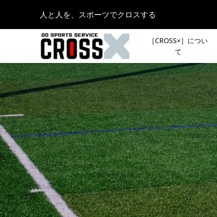
人と人を、スポーツでクロスする
［CROSS×］につい
て
［NEWS
［夏のシ
ンランイベ
OUTDOO
30K or D
KAMAKU
2021.05.21
［イベン
皆さんの
荒川スマ
登山イベ
ヒデが大
スト登山
2020.10.14