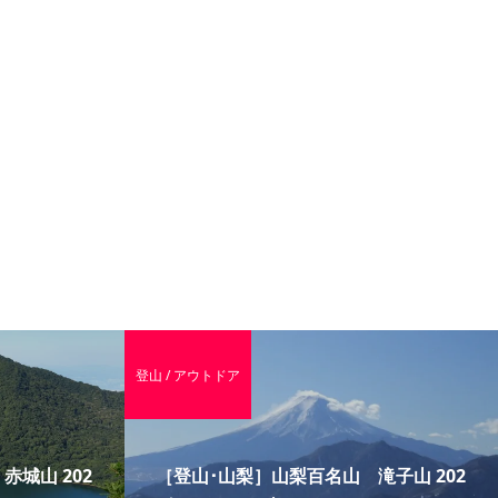
登山 / アウトドア
城山 202
［登山･山梨］山梨百名山 滝子山 202