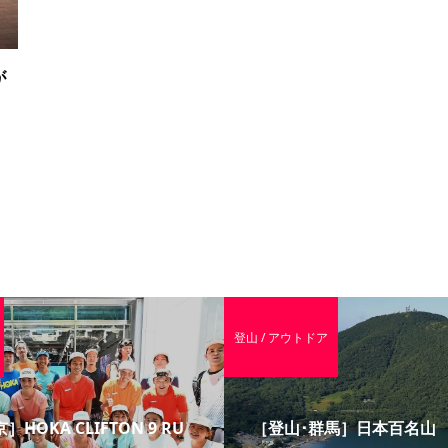
が
登山 / アウトドア
］HOKA CLIFTON 9 RU
［登山･群馬］日本百名山 赤