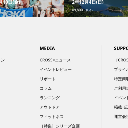
月10日(金)
2年12月4日(日)
¥9,800
（税込）
MEDIA
SUPP
ラン
CROSS×ニュース
［CRO
イベントレビュー
プライ
リポート
特定商
コラム
ご利用
ランニング
イベン
アウトドア
掲載･
フィットネス
運営会
［特集］シリーズ企画