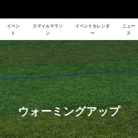
イベン
スマイルマラソ
イベントカレンダ
ニュー
ト
ン
ー
ス
］7日間のオンライ
＜HOKA＞軽さが魅力の
リーズ企画］
皆さんの声で行き先が決
ント『RUY UEDA
RINCON 4が誕生！ラン
R DAY
登山イベント「第2回 リ
+ ONLINE MARA...
グイベント「PINPOINT TR
RA
スト登山」
2024.07.19
トレビュー］第25回
［NEWS］9月後半のイベ
声で行き先が決まる
12月26日(日)［CROSS×
ウォーミングアップ
イルマラソン・MC
ト情報
ント「第3回 リクエ
会］で1年の締めくくり！
会特徴を紹介②
」
2021.09.14