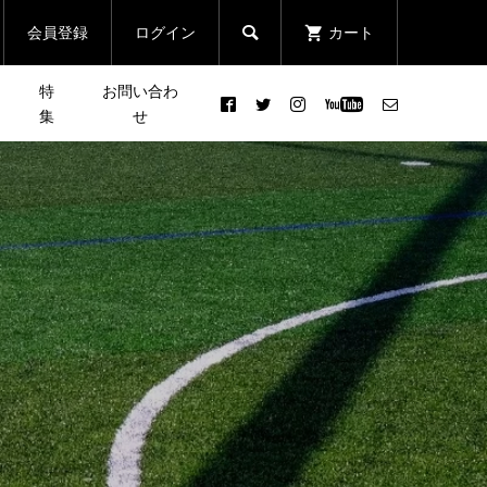
会員登録
ログイン
カート

特
お問い合わ
集
せ
【イベント体験レポート編】
まる
［新シリーズ企画］皆さんの
ニン
ランニングステーション併設
クエ
声で行き先が決まる登山イベ
...
総合型ストア「ASICS RUN...
ント「リクエスト登山」
2023.09.12
ン
「JACK WOLFSKIN
忘年
DISCOVERY CLUB」 Event
Report ＃１ 初心者にも大...
2022.05.09