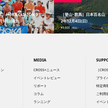
］HOKA CLIFTON 9 RU
［登山･群馬］日本百名山 赤
月10日(金)
2年12月4日(日)
¥9,800
（税込）
MEDIA
SUPP
ラン
CROSS×ニュース
［CRO
イベントレビュー
プライ
リポート
特定商
コラム
ご利用
ランニング
イベン