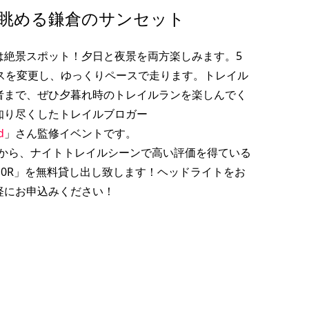
情
［プレビュー］7月24日(土)
眺める鎌倉のサンセット
鎌倉ナイトハイキング、7月
25日(日)初めてのトレイル...
は絶景スポット！夕日と夜景を両方楽しみます。5
2021.07.20
ースを変更し、ゆっくりペースで走ります。トレイル
者まで、ぜひ夕暮れ時のトレイルランを楽しんでく
知り尽くしたトレイルブロガー
d
」さん監修イベントです。
」さんから、ナイトトレイルシーンで高い評価を得ている
10R」を無料貸し出し致します！ヘッドライトをお
軽にお申込みください！