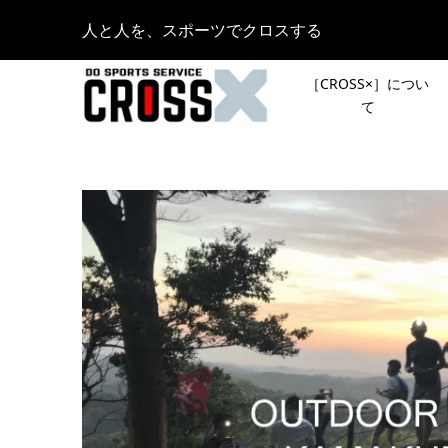
人と人を、スポーツでクロスする
［CROSS×］につい
て
[NEWS
皆さんの
登山イベ
スト登山
2023.08.28
【イベン
12月26日
6月3日（
会］で1
DOWNHI
2024.06.01