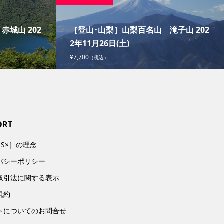
城山 202
［登山･山梨］山梨百名山 滝子山 202
2年11月26日(土)
¥7,700
（税込）
ORT
SS×］の理念
バシーポリシー
取引法に関する表示
規約
トについてのお問合せ