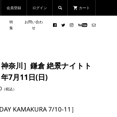
会員登録
ログイン
カート

特
お問い合わ
集
せ
日配
［YouTube］山ビギナーのた
んの
［夏のシリーズ企画］
めの、間違いのない トレッキ
イベ
OUTDOOR DAY
ングシューズの選び方 Con...
･神奈川］鎌倉 絶景ナイトト
KAMAKURA
2021.04.15
1年7月11日(日)
イ
［NEWS］5月15日(日)
0
まる
（税込）
代々木公園 FKTにチャレン
クエ
ジ！
2022.05.13
AY KAMAKURA 7/10-11］