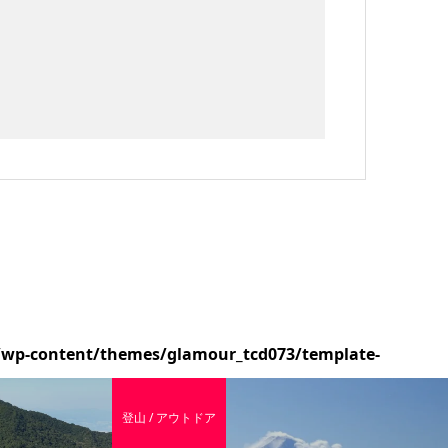
/wp-content/themes/glamour_tcd073/template-
登山 / アウトドア