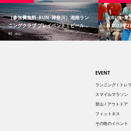
［参加費無料･RUN･神奈川］湘南ラン
［RUN･東京
ニングクラブ プレイベント｜ビール...
N 2023年2
¥0
¥0
（税込）
（税込）
EVENT
ランニング / トレ
スマイルマラソン
登山 / アウトドア
フィットネス
その他のイベント