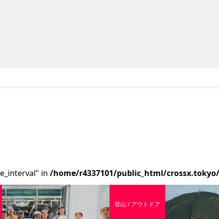
e_interval" in
/home/r4337101/public_html/crossx.tokyo
登山 / アウトドア