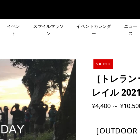
イベン
スマイルマラソ
イベントカレンダ
ニュー
ト
ン
ー
ス
] 9月のイベント情報
【黄金体験ラジオ】4月3
声で行き先が決まる
［新シリーズ企画］皆さ
SOLDOUT
信
ント「第2回 リクエ
声で行き先が決まる登山
［トレラン
」
ント「リクエスト登山」
2023.04.03
レイル 202
ト情報】申し込みは
鎌倉ハイキング/トレラン
¥4,400 ～ ¥10,50
(日)［CROSS×忘年
皆さんの声で行き先が決
月）まで！HOKA
ベント情報
年の締めくくり！
登山イベント「第3回 リ
LL RUNが原宿と...
スト登山」
2022.02.13
［OUTDOOR D