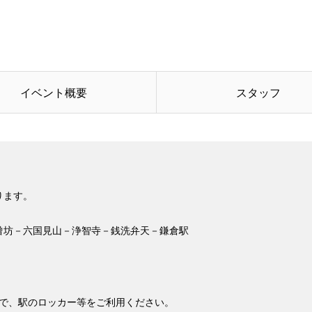
イベント概要
スタッフ
ります。
僧坊－六国見山－浄智寺－銭洗弁天－鎌倉駅
ので、駅のロッカー等をご利用ください。