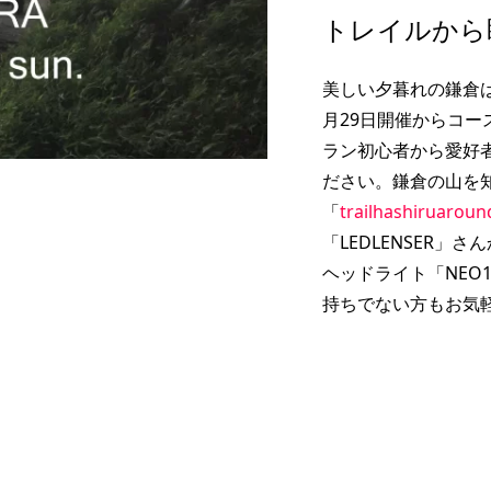
］12月後半のイベン
［NEWS］5月のイベント
トレイルから
報まとめ
美しい夕暮れの鎌倉
2021.05.05
月29日開催からコ
ラン初心者から愛好
ださい。鎌倉の山を
「
trailhashiruaroun
「LEDLENSER
ヘッドライト「NEO
持ちでない方もお気