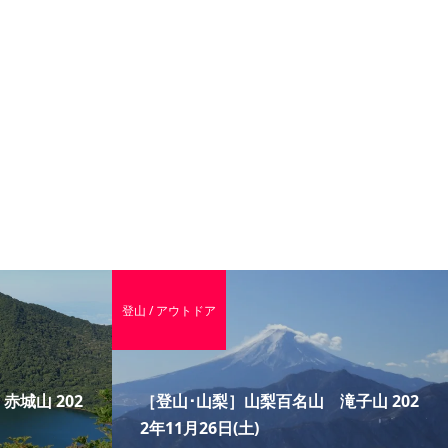
登山 / アウトドア
城山 202
［登山･山梨］山梨百名山 滝子山 202
2年11月26日(土)