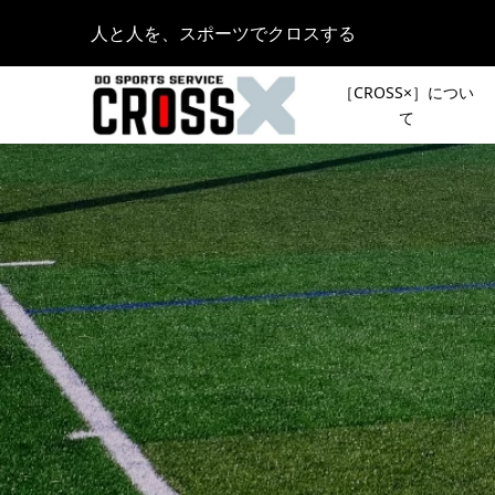
人と人を、スポーツでクロスする
［CROSS×］につい
て
［コラム］
12月26日
山イベン
会］で1
裕」。昨年
2022.08.25
フルマラ
［夏のシ
③ASICS
OUTDOO
29」シ
KAMAKU
2022.10.13