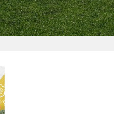
ube］トレッキング初
［NEWS］8月前半のイベ
けた、ハウツー＆プ
ト情報
画 Content...
2021.08.02