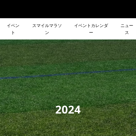
イベン
スマイルマラソ
イベントカレンダ
ニュー
ト
ン
ー
ス
2022年度 富士登
［NEWS］7/10(土) two-
(日)［CROSS×忘年
皆さんの声で行き先が決
トのテーマは「余
nagualが寺ヨガイベント
年の締めくくり！
登山イベント「第2回 リ
の富士山も振り...
催！
スト登山」
2021.06.29
ソンへの道
BROOKS オフィシャルラ
リーズ企画］
［新シリーズ企画］皆さ
2024
「GEL-KAYANO
クラブ「BROOKS RUN
R DAY
声で行き先が決まる登山
ューズレビュー
CLUB」イベント潜入レポ..
RA
ント「リクエスト登山」
2024.09.13