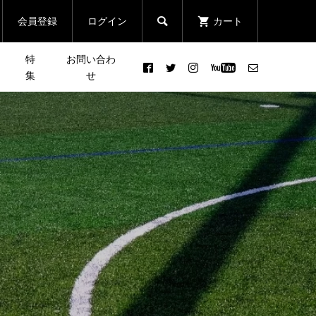
会員登録
ログイン
カート

特
お問い合わ
集
せ
［プレビュー］7月24日(土)
まる
皆さんの声で行き先が決まる
開
鎌倉ナイトハイキング、7月
クエ
登山イベント「第3回 リクエ
25日(日)初めてのトレイル...
スト登山」
2021.07.20
ン
【体験レポート】Garminよ
んの
り、女性向けのスマートウォ
イベ
.
ッチ「Lily 2 Active」が発...
2024.10.24