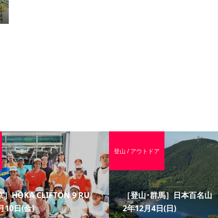
登山 / アウトドア
］HOKA CLIFTON 9 RU
［登山･群馬］日本百名山 赤
月10日(金)
2年12月4日(日)