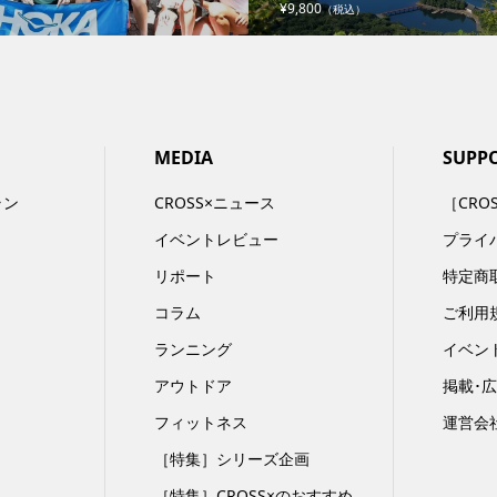
¥9,800
（税込）
MEDIA
SUPP
ラン
CROSS×ニュース
［CRO
イベントレビュー
プライ
リポート
特定商
コラム
ご利用
ランニング
イベン
アウトドア
掲載･
フィットネス
運営会
［特集］シリーズ企画
［特集］CROSS×のおすすめ