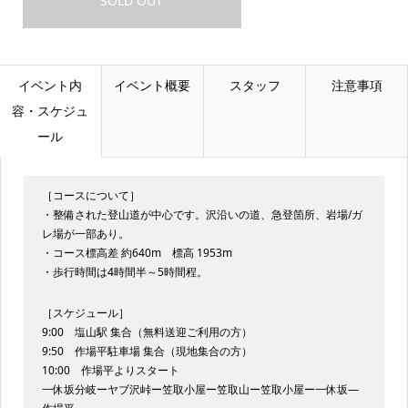
SOLD OUT
イベント内
イベント概要
スタッフ
注意事項
容・スケジュ
ール
［コースについて］
・整備された登山道が中心です。沢沿いの道、急登箇所、岩場/ガ
レ場が一部あり。
・コース標高差 約640m 標高 1953m
・歩行時間は4時間半～5時間程。
［スケジュール］
9:00 塩山駅 集合（無料送迎ご利用の方）
9:50 作場平駐車場 集合（現地集合の方）
10:00 作場平よりスタート
一休坂分岐ーヤブ沢峠ー笠取小屋ー笠取山ー笠取小屋ー一休坂―