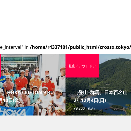
e_interval" in
/home/r4337101/public_html/crossx.tokyo
登山 / アウトドア
］HOKA CLIFTON 9 RU
［登山･群馬］日本百名山 赤
月10日(金)
2年12月4日(日)
¥9,800
（税込）