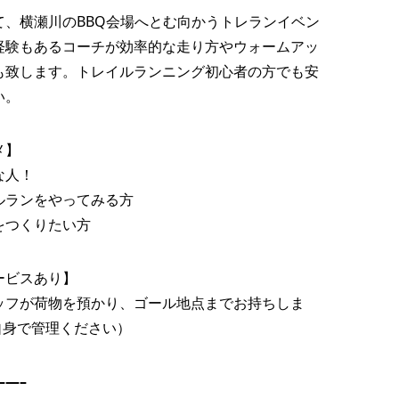
名山
［NEWS］6月後半のイベン
て、横瀬川のBBQ会場へとむ向かうトレランイベン
ころ
ト情報
経験もあるコーチが効率的な走り方やウォームアッ
も致します。トレイルランニング初心者の方でも安
2021.06.14
い。
メ】
な人！
ルランをやってみる方
をつくりたい方
ービスあり】
ッフが荷物を預かり、ゴール地点までお持ちしま
自身で管理ください）
—–