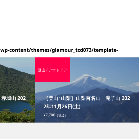
/wp-content/themes/glamour_tcd073/template-
登山 / アウトドア
城山 202
［登山･山梨］山梨百名山 滝子山 202
2年11月26日(土)
¥7,700
（税込）