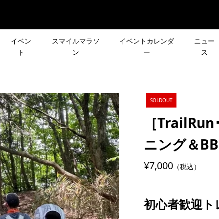
イベン
スマイルマラソ
イベントカレンダ
ニュー
ト
ン
ー
ス
S］現役プロロード選
＜HOKA＞軽さが魅力の
(日)［CROSS×忘年
［夏のシリーズ企画］
SOLDOUT
「ワンランク上のス
RINCON 4が誕生！ラン
年の締めくくり！
OUTDOOR DAY
講座」参加者募...
グイベント「PINPOINT TR
［Trail
KAMAKURA
2024.07.19
ニング＆BBQ 2
シューズ初体験！
［NEWS］4月のイベント
¥7,000
ーズ企画］皆さんの
皆さんの声で行き先が決
（税込）
CARBON
報
先が決まる登山イベ
登山イベント「第3回 リ
』試し履きレポー...
クエスト登山」
スト登山」
2022.04.04
初心者歓迎ト