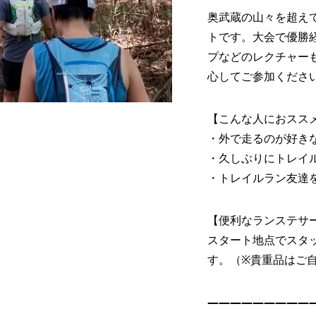
ュー］「新緑トレイ
［プレビュー］日本百
奥武蔵の山々を超え
ク 南高尾山稜
大菩薩嶺のコースや見ど
トです。大会で優勝
6 sun.」の見所など...
をご紹介！
プなどのレクチャー
2021.08.05
心してご参加くださ
【こんな人におスス
・外で走るのが好き
・久しぶりにトレイ
・トレイルラン友達
【便利なランステサ
スタート地点でスタ
す。（※貴重品はご
——————————