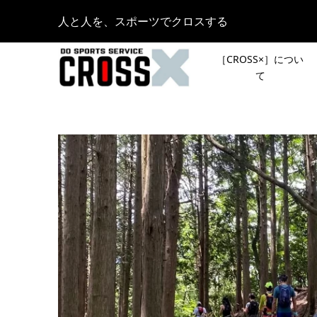
人と人を、スポーツでクロスする
［CROSS×］につい
て
［NEW
12月26日
手に学ぶ
会］で1
キルアップ
2022.03.08
カーボン
［新シリ
YONEX『
声で行き
CRUISE
ント「リ
2023.09.30