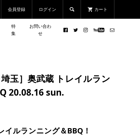
会員登録
ログイン
カート

特
お問い合わ
集
せ
［NEWS］7/16(土) 『CRAZY
皆さんの声で行き先が決まる
ニン
７NIGHT-狂七夜走-』 開催！
登山イベント「第2回 リクエ
...
Run･埼玉］奥武蔵 トレイルラン
スト登山」
2022.06.24
0.08.16 sun.
情
［YouTube］山ビギナーのた
まる
めの、間違いのない トレッキ
クエ
ングシューズの選び方 Con...
2021.04.15
レイルランニング＆BBQ！