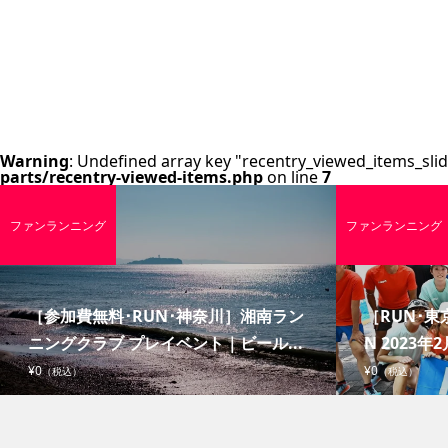
Warning
: Undefined array key "recentry_viewed_items_slid
parts/recentry-viewed-items.php
on line
7
ファンランニング
ファンランニング
［参加費無料･RUN･神奈川］湘南ラン
［RUN･東京
ニングクラブ プレイベント｜ビール...
N 2023年2
¥0
¥0
（税込）
（税込）