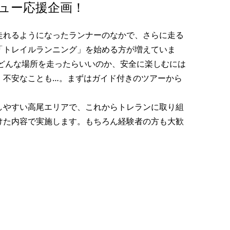
ュー応援企画！
コー
［NEWS］10月の登山イベン
紹
ト募集スタート！！
走れるようになったランナーのなかで、さらに走る
2021.08.22
「トレイルランニング」を始める方が増えていま
、どんな場所を走ったらいいのか、安全に楽しむには
、不安なことも…。まずはガイド付きのツアーから
しやすい高尾エリアで、これからトレランに取り組
けた内容で実施します。もちろん経験者の方も大歓