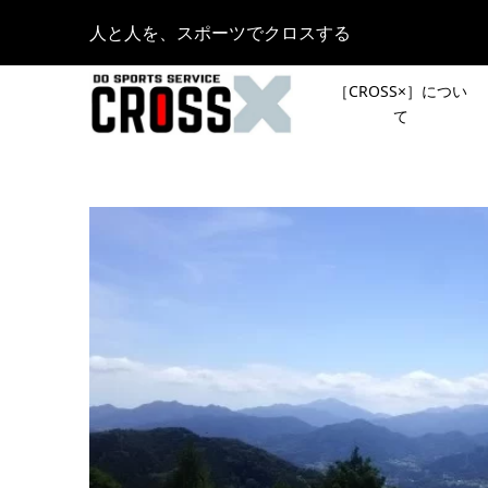
人と人を、スポーツでクロスする
［CROSS×］につい
て
［YouT
皆さんの
めの、間
登山イベ
ングシュー
スト登山
2021.04.15
［NEWS
［夏のシ
『CRAZ
OUTDOO
ン-』
KAMAKU
2023.04.18