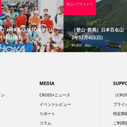
登山 / アウトドア
］HOKA CLIFTON 9 RU
［登山･群馬］日本百名山 赤
月10日(金)
2年12月4日(日)
¥9,800
（税込）
MEDIA
SUPP
ラン
CROSS×ニュース
［CRO
イベントレビュー
プライ
リポート
特定商
コラム
ご利用