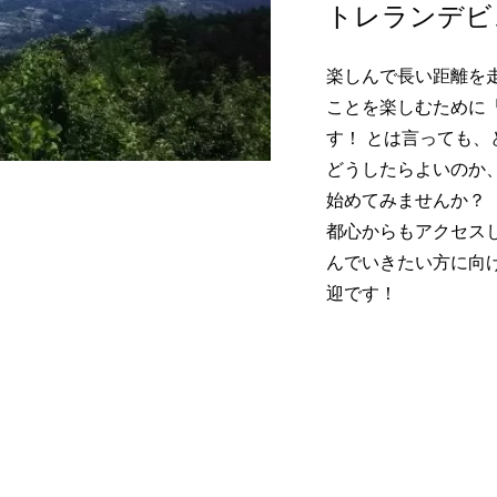
トレランデビ
S］中村優さんと富士
［プレビュー］笠取山の
をHike&Runのワ
スや特徴、見どころをご
ョンイベント
介！
楽しんで長い距離を
2021.07.27
ことを楽しむために
す！ とは言っても
どうしたらよいのか
始めてみませんか？
都心からもアクセス
んでいきたい方に向
迎です！