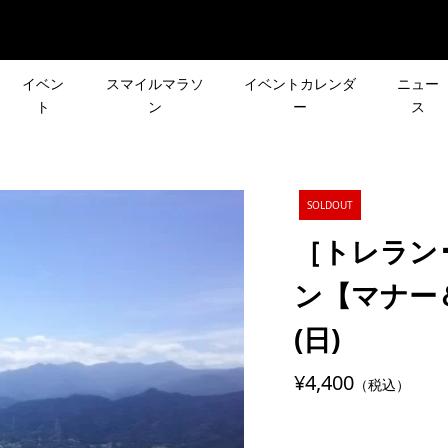
イベン
スマイルマラソ
イベントカレンダ
ニュー
ト
ン
ー
ス
ube］山ビギナーのた
［NEWS］名古屋ウィメ
声で行き先が決まる
［新シリーズ企画］皆さ
SOLDOUT
違いのない トレッキ
マラソン前日にShakeout
ント「第3回 リクエ
声で行き先が決まる登山
ズの選び方 Con...
Run開催！！
［トレラン
」
ント「リクエスト登山」
2023.02.26
ン【マナー＆
］5か月ぶり開催！
［NEWS］7/10(土) two-
(日)
リーズ企画］
12月26日(日)［CROSS×
Y7-狂ったセブンラ
nagualが寺ヨガイベント
R DAY
会］で1年の締めくくり！
催！
¥4,400
（税込）
RA
2021.06.29