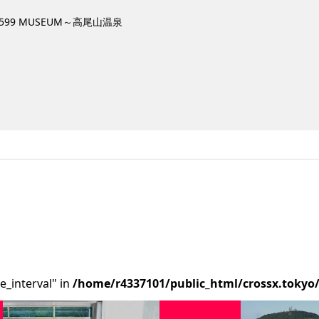
99 MUSEUM～高尾山温泉
e_interval" in
/home/r4337101/public_html/crossx.tokyo