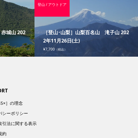
登山 / アウトドア
城山 202
［登山･山梨］山梨百名山 滝子山 202
2年11月26日(土)
¥7,700
（税込）
ORT
SS×］の理念
バシーポリシー
取引法に関する表示
規約