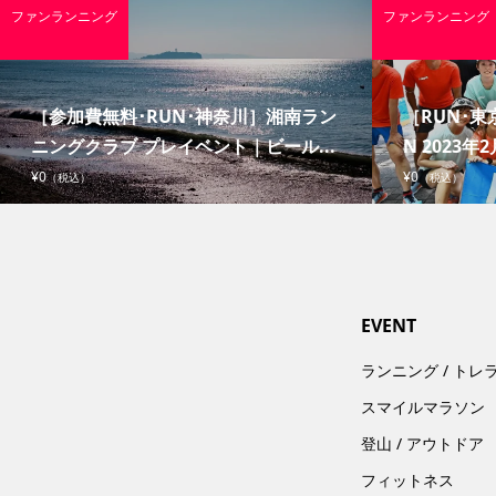
ファンランニング
ファンランニング
［参加費無料･RUN･神奈川］湘南ラン
［RUN･東京
ニングクラブ プレイベント｜ビール...
N 2023年2
¥0
¥0
（税込）
（税込）
EVENT
ランニング / トレ
スマイルマラソン
登山 / アウトドア
フィットネス