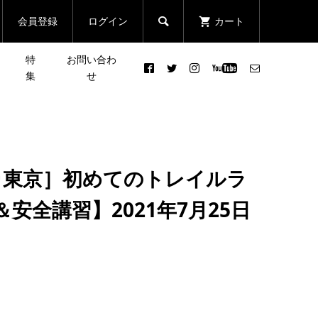
会員登録
ログイン
カート

特
お問い合わ
集
せ
ンズ
［NEWS］4月のイベント情
んの
皆さんの声で行き先が決まる
報
イベ
登山イベント「第2回 リクエ
･東京］初めてのトレイルラ
スト登山」
2022.04.04
安全講習】2021年7月25日
［NEWS］two-nagual “誰も
忘年
開
いない名山”シリーズ第１
弾！丹沢大山を募集中！
2021.09.13