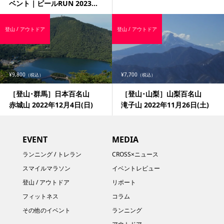
ベント｜ビールRUN 2023...
登山 / アウトドア
登山 / アウトドア
¥9,800
¥7,700
（税込）
（税込）
［登山･群馬］日本百名山
［登山･山梨］山梨百名山
赤城山 2022年12月4日(日)
滝子山 2022年11月26日(土)
EVENT
MEDIA
ランニング / トレラン
CROSS×ニュース
スマイルマラソン
イベントレビュー
登山 / アウトドア
リポート
フィットネス
コラム
その他のイベント
ランニング