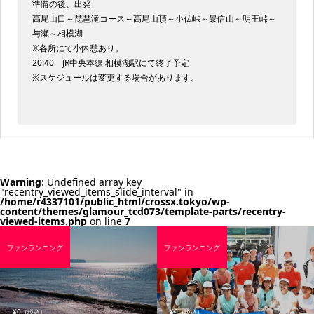
準備の後、出発
高尾山口～琵琶滝コース～高尾山頂～小仏峠～景信山～明王峠～
与瀬～相模湖
※各所にて小休憩あり。
20:40 JR中央本線 相模湖駅にて終了予定
※スケジュールは変更する場合があります。
Warning
: Undefined array key
"recentry_viewed_items_slide_interval" in
/home/r4337101/public_html/crossx.tokyo/wp-
content/themes/glamour_tcd073/template-parts/recentry-
viewed-items.php
on line
7
ファンランニング
ファンランニング
¥0
¥0
（税込）
（税込）