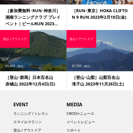
［参加費無料･RUN･神奈川］
［RUN･東京］HOKA CLIFTO
湘南ランニングクラブ プレイ
N 9 RUN 2023年2月10日(金)
ベント｜ビールRUN 2023...
登山 / アウトドア
登山 / アウトドア
¥9,800
¥7,700
（税込）
（税込）
［登山･群馬］日本百名山
［登山･山梨］山梨百名山
赤城山 2022年12月4日(日)
滝子山 2022年11月26日(土)
EVENT
MEDIA
ランニング / トレラン
CROSS×ニュース
スマイルマラソン
イベントレビュー
登山 / アウトドア
リポート