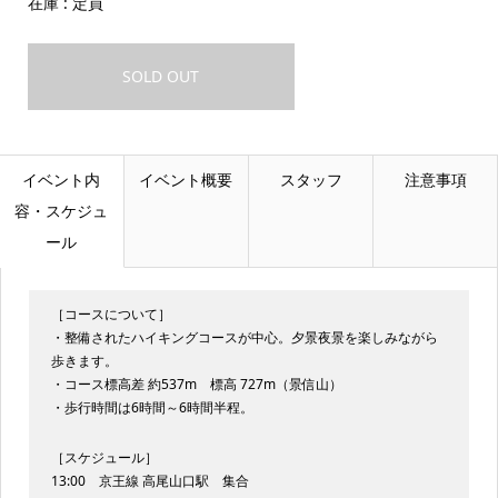
在庫 : 定員
SOLD OUT
イベント内
イベント概要
スタッフ
注意事項
容・スケジュ
ール
［コースについて］
・整備されたハイキングコースが中心。夕景夜景を楽しみながら
歩きます。
・コース標高差 約537m 標高 727m（景信山）
・歩行時間は6時間～6時間半程。
［スケジュール］
13:00 京王線 高尾山口駅 集合