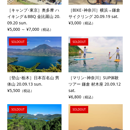
［キャンプ･東京］奥多摩 ハ
［BIKE･神奈川］横浜→鎌倉
イキング＆BBQ 金比羅山 20.
サイクリング 20.09.19 sat.
09.20 sun.
¥3,000
（税込）
¥5,000 ～ ¥7,000
（税込）
SOLDOUT
SOLDOUT
［登山･栃木］日本百名山 男
［マリン･神奈川］SUP体験
体山 20.09.13 sun.
ツアー 鎌倉 材木座 20.09.12
¥5,500
sat.
（税込）
¥6,800
（税込）
SOLDOUT
SOLDOUT