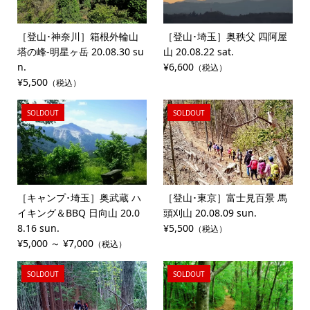
［登山･神奈川］箱根外輪山
［登山･埼玉］奥秩父 四阿屋
塔の峰-明星ヶ岳 20.08.30 su
山 20.08.22 sat.
n.
¥6,600
（税込）
¥5,500
（税込）
SOLDOUT
SOLDOUT
［キャンプ･埼玉］奥武蔵 ハ
［登山･東京］富士見百景 馬
イキング＆BBQ 日向山 20.0
頭刈山 20.08.09 sun.
8.16 sun.
¥5,500
（税込）
¥5,000 ～ ¥7,000
（税込）
SOLDOUT
SOLDOUT