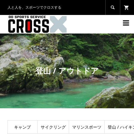
人と人を、スポーツでクロスする


登山 / アウトドア
キャンプ
サイクリング
マリンスポーツ
登山 / ハイ