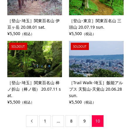
［登山･埼玉］関東百名山 伊
［登山･東京］関東百名山 三
豆ヶ岳 20.08.01 sat.
頭山 20.07.19 sun.
¥5,500
¥5,500
（税込）
（税込）
SOLDOUT
SOLDOUT
［登山･埼玉］関東百名山 棒
［Trail Walk･埼玉］飯能アル
ノ折山（棒ノ嶺） 20.07.11 s
プス 天覧山-天覚山 20.06.28
at.
sun.
¥5,500
¥5,500
（税込）
（税込）
1
…
8
9
10
