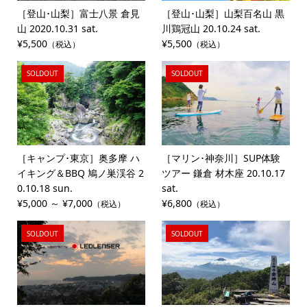
［登山･山梨］富士八景 倉見
［登山･山梨］山梨百名山 黒
山 2020.10.31 sat.
川鶏冠山 20.10.24 sat.
¥5,500
¥5,500
（税込）
（税込）
SOLDOUT
SOLDOUT
［キャンプ･東京］奥多摩 ハ
［マリン･神奈川］SUP体験
イキング＆BBQ 鳩ノ巣渓谷 2
ツアー 鎌倉 材木座 20.10.17
0.10.18 sun.
sat.
¥5,000 ～ ¥7,000
¥6,800
（税込）
（税込）
SOLDOUT
SOLDOUT