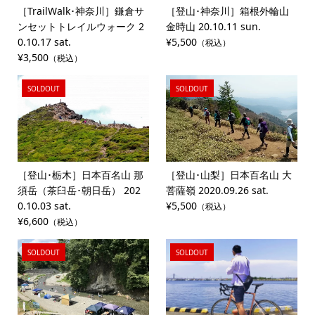
［TrailWalk･神奈川］鎌倉サ
［登山･神奈川］箱根外輪山
ンセットトレイルウォーク 2
金時山 20.10.11 sun.
0.10.17 sat.
¥5,500
（税込）
¥3,500
（税込）
SOLDOUT
SOLDOUT
［登山･栃木］日本百名山 那
［登山･山梨］日本百名山 大
須岳（茶臼岳･朝日岳） 202
菩薩嶺 2020.09.26 sat.
0.10.03 sat.
¥5,500
（税込）
¥6,600
（税込）
SOLDOUT
SOLDOUT