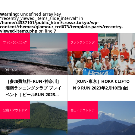
Warning
: Undefined array key
"recentry_viewed_items_slide_interval" in
/home/r4337101/public_html/crossx.tokyo/wp-
content/themes/glamour_tcd073/template-parts/recentry-
viewed-items.php
on line
7
ファンランニング
ファンランニング
¥0
¥0
（税込）
（税込）
［参加費無料･RUN･神奈川］
［RUN･東京］HOKA CLIFTO
湘南ランニングクラブ プレイ
N 9 RUN 2023年2月10日(金)
ベント｜ビールRUN 2023...
登山 / アウトドア
登山 / アウトドア