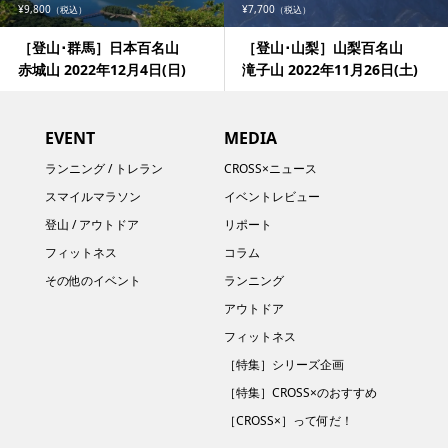
¥9,800
¥7,700
（税込）
（税込）
［登山･群馬］日本百名山
［登山･山梨］山梨百名山
赤城山 2022年12月4日(日)
滝子山 2022年11月26日(土)
EVENT
MEDIA
ランニング / トレラン
CROSS×ニュース
スマイルマラソン
イベントレビュー
登山 / アウトドア
リポート
フィットネス
コラム
その他のイベント
ランニング
アウトドア
フィットネス
［特集］シリーズ企画
［特集］CROSS×のおすすめ
［CROSS×］って何だ！