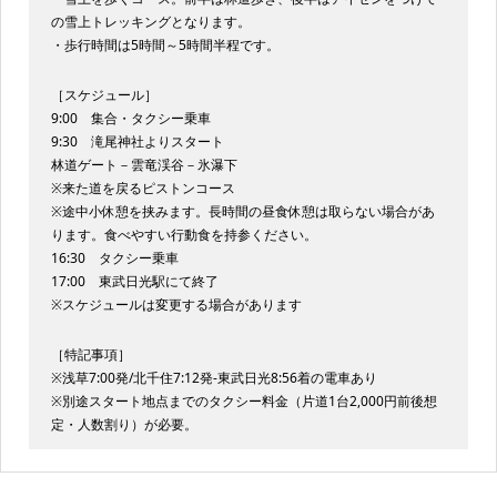
の雪上トレッキングとなります。
・歩行時間は5時間～5時間半程です。
［スケジュール］
9:00 集合・タクシー乗車
9:30 滝尾神社よりスタート
林道ゲート－雲竜渓谷－氷瀑下
※来た道を戻るピストンコース
※途中小休憩を挟みます。長時間の昼食休憩は取らない場合があ
ります。食べやすい行動食を持参ください。
16:30 タクシー乗車
17:00 東武日光駅にて終了
※スケジュールは変更する場合があります
［特記事項］
※浅草7:00発/北千住7:12発-東武日光8:56着の電車あり
※別途スタート地点までのタクシー料金（片道1台2,000円前後想
定・人数割り）が必要。