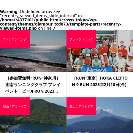
Warning
: Undefined array key
"recentry_viewed_items_slide_interval" in
/home/r4337101/public_html/crossx.tokyo/wp-
content/themes/glamour_tcd073/template-parts/recentry-
viewed-items.php
on line
7
ファンランニング
ファンランニング
¥0
¥0
（税込）
（税込）
［参加費無料･RUN･神奈川］
［RUN･東京］HOKA CLIFTO
湘南ランニングクラブ プレイ
N 9 RUN 2023年2月10日(金)
ベント｜ビールRUN 2023...
登山 / アウトドア
登山 / アウトドア