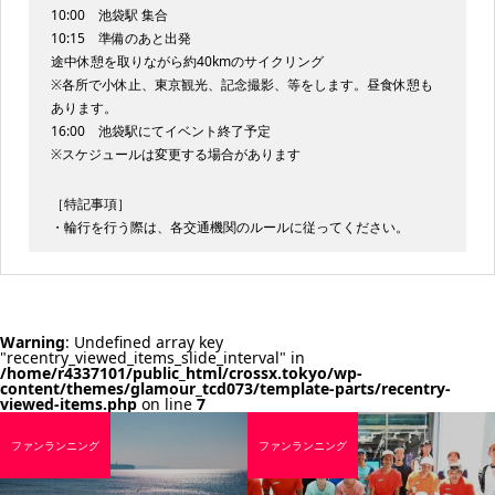
10:00 池袋駅 集合
10:15 準備のあと出発
途中休憩を取りながら約40kmのサイクリング
※各所で小休止、東京観光、記念撮影、等をします。昼食休憩も
あります。
16:00 池袋駅にてイベント終了予定
※スケジュールは変更する場合があります
［特記事項］
・輪行を行う際は、各交通機関のルールに従ってください。
Warning
: Undefined array key
"recentry_viewed_items_slide_interval" in
/home/r4337101/public_html/crossx.tokyo/wp-
content/themes/glamour_tcd073/template-parts/recentry-
viewed-items.php
on line
7
ファンランニング
ファンランニング