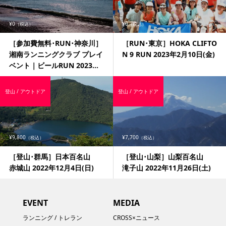
¥0
¥0
（税込）
（税込）
［参加費無料･RUN･神奈川］
［RUN･東京］HOKA CLIFTO
湘南ランニングクラブ プレイ
N 9 RUN 2023年2月10日(金)
ベント｜ビールRUN 2023...
登山 / アウトドア
登山 / アウトドア
¥9,800
¥7,700
（税込）
（税込）
［登山･群馬］日本百名山
［登山･山梨］山梨百名山
赤城山 2022年12月4日(日)
滝子山 2022年11月26日(土)
EVENT
MEDIA
ランニング / トレラン
CROSS×ニュース