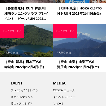
［参加費無料･RUN･神奈川］
［RUN･東京］HOKA CLIFTO
湘南ランニングクラブ プレイ
N 9 RUN 2023年2月10日(金)
ベント｜ビールRUN 2023...
登山 / アウトドア
登山 / アウトドア
¥9,800
¥7,700
（税込）
（税込）
［登山･群馬］日本百名山
［登山･山梨］山梨百名山
赤城山 2022年12月4日(日)
滝子山 2022年11月26日(土)
EVENT
MEDIA
ランニング / トレラン
CROSS×ニュース
スマイルマラソン
イベントレビュー
登山 / アウトドア
リポート