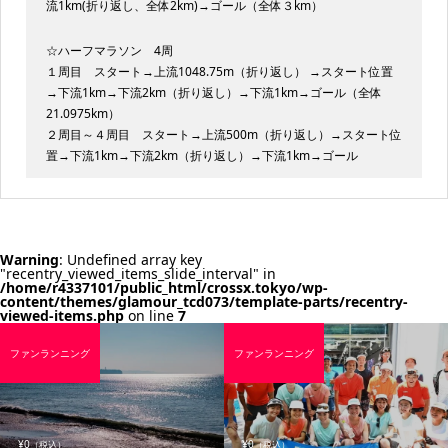
流1km(折り返し、全体2km)→ゴール（全体３km）
☆ハーフマラソン 4周
１周目 スタート→上流1048.75m（折り返し） →スタート位置
→下流1km→下流2km（折り返し）→下流1km→ゴール（全体
21.0975km）
２周目～４周目 スタート→上流500m（折り返し）→スタート位
置→下流1km→下流2km（折り返し）→下流1km→ゴール
Warning
: Undefined array key
"recentry_viewed_items_slide_interval" in
/home/r4337101/public_html/crossx.tokyo/wp-
content/themes/glamour_tcd073/template-parts/recentry-
viewed-items.php
on line
7
ファンランニング
ファンランニング
¥0
¥0
（税込）
（税込）