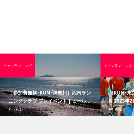
ファンランニング
ファンランニング
［参加費無料･RUN･神奈川］湘南ラン
［RUN･東京
ニングクラブ プレイベント｜ビール...
N 2023年2
¥0
¥0
（税込）
（税込）