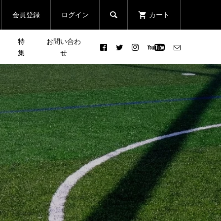
会員登録
ログイン
カート

特
お問い合わ
集
せ
士山
［NEWS］【イベント情報】
まる
12月26日(日)［CROSS×忘年
で登
天園Night Beer
クエ
会］で1年の締めくくり！
！
2020.11.14.sat
2020.11.12
［YouTube］ステレオタイフ
グの
ーンの宇都宮ツアー下見公開
2022.01.19