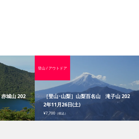
登山 / アウトドア
城山 202
［登山･山梨］山梨百名山 滝子山 202
2年11月26日(土)
¥7,700
（税込）