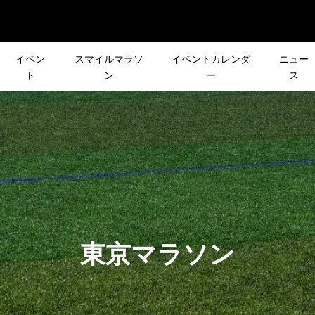
イベン
スマイルマラソ
イベントカレンダ
ニュー
ト
ン
ー
ス
] 日本縦断サイクリ
［イベントレビュー］富
声で行き先が決まる
皆さんの声で行き先が決
に出発したステレオ
ガイドと行く「岩殿山」
ント「第3回 リクエ
登山イベント「第2回 リ
をジャック・ウ...
山講習を受けてきました
」
スト登山」
2021.07.01
ランスによる女性向
［プレビュー］南伊豆
ーズ企画］皆さんの
［夏のシリーズ企画］
東京マラソン
クアウトイベント
3days 千畳敷ハイキン
先が決まる登山イベ
OUTDOOR DAY
.Workout Even...
見どころをご紹介！
クエスト登山」
KAMAKURA
2021.07.28