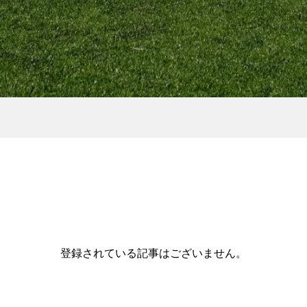
1km9分以内？！初
［NEWS］6月後半のイベ
ナーからエリートラ
ト情報
「自己ベスト」...
2021.06.14
登録されている記事はございません。