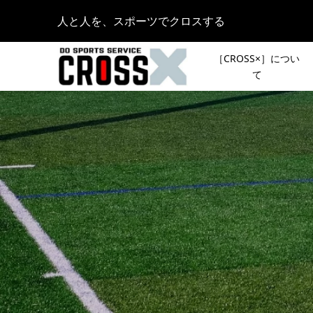
人と人を、スポーツでクロスする
［CROSS×］につい
て
［NEWS
皆さんの
ングの旅
登山イベ
タイフーン
スト登山
2022.04.08
ニューバ
［新シリ
けのワー
声で行き
『Lady Go
ント「リ
2023.11.21