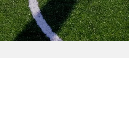
ン
［NEWS］湘南ゴールドエナ
ジー販売7周年！黄金体験情
報！
2023.04.25