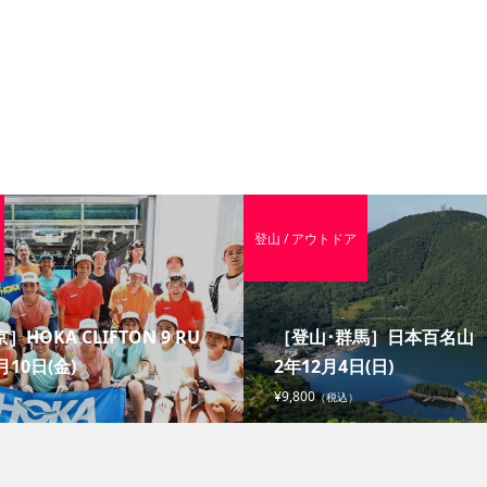
登山 / アウトドア
］HOKA CLIFTON 9 RU
［登山･群馬］日本百名山 赤
月10日(金)
2年12月4日(日)
¥9,800
（税込）