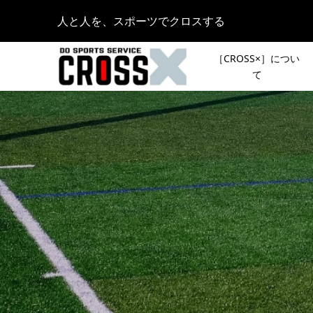
人と人を、スポーツでクロスする
［CROSS×］につい
て
【出走レ
［夏のシ
のフルマ
OUTDOO
ィメンズマ
KAMAKU
2025.03.27
《CROS
［新シリ
本気のト
声で行き
ント「リ
2022.01.06