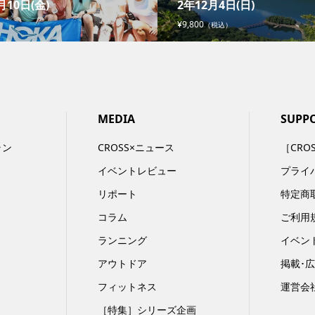
月10日(金)
2年12月4日(日)
¥9,800
（税込）
MEDIA
SUPP
ラン
CROSS×ニュース
［CRO
イベントレビュー
プライ
リポート
特定商
コラム
ご利用
ランニング
イベン
アウトドア
掲載･
フィットネス
運営会
［特集］シリーズ企画