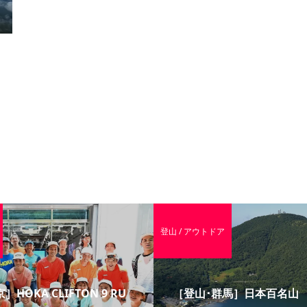
登山 / アウトドア
］HOKA CLIFTON 9 RU
［登山･群馬］日本百名山 赤