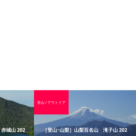
登山 / アウトドア
城山 202
［登山･山梨］山梨百名山 滝子山 202