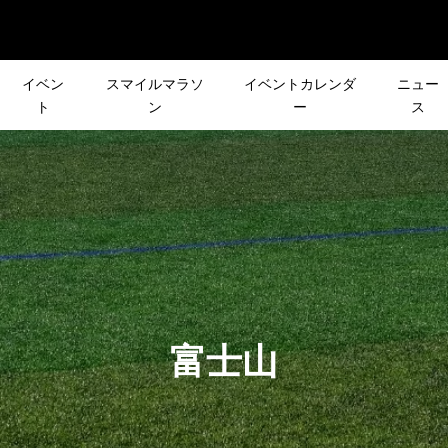
イベン
スマイルマラソ
イベントカレンダ
ニュー
ト
ン
ー
ス
ポート】人生2回目
「 UAスリップスピード
リーズ企画］
12月26日(日)［CROSS×
ラソンは「名古屋ウ
体験会 潜入レポ！！
R DAY
会］で1年の締めくくり！
ラソン2025」に...
RA
2023.08.01
S×》スタッフ遊びで
［NEWS］12月前半のイ
ーズ企画］皆さんの
皆さんの声で行き先が決
富士山
レラン対決決定！！
ト情報
先が決まる登山イベ
登山イベント「第3回 リ
クエスト登山」
スト登山」
2021.12.01