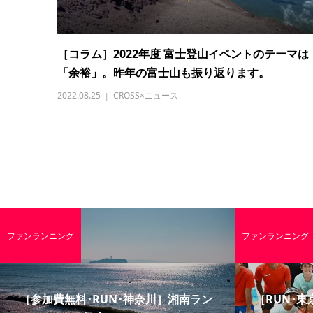
［コラム］2022年度 富士登山イベントのテーマは
「余裕」。昨年の富士山も振り返ります。
2022.08.25
CROSS×ニュース
ファンランニング
ファンランニング
［参加費無料･RUN･神奈川］湘南ラン
［RUN･東京