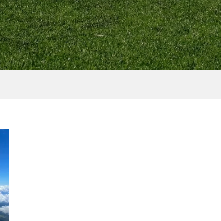
ト情報】湘南国際マ
［NEWS］7/16(土) 『CR
23 優勝者とゆる～
７NIGHT-狂七夜走-』 開
ベント「Run＆...
2022.06.24