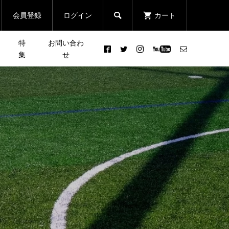
会員登録
ログイン
カート

特
お問い合わ
集
せ
」の
［NEWS］8/27(土)『CRAZY
忘年
皆さんの声で行き先が決まる
7 NIGHT-狂七夜走-』開催！
登山イベント「第2回 リクエ
スト登山」
2022.08.23
ベン
［プレビュー］「新緑トレイ
まる
ルウォーク 南高尾山稜
クエ
21.06.06 sun.」の見所など...
2021.05.31