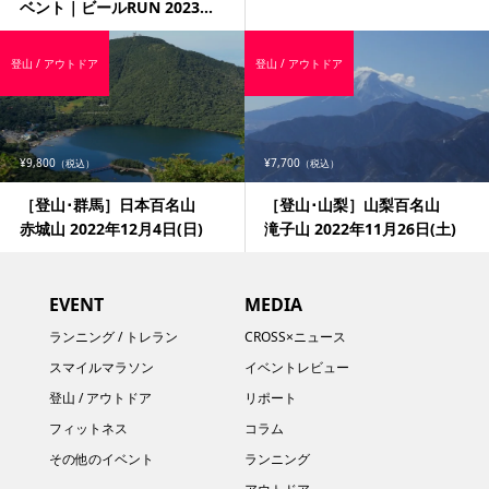
ベント｜ビールRUN 2023...
登山 / アウトドア
登山 / アウトドア
¥9,800
¥7,700
（税込）
（税込）
［登山･群馬］日本百名山
［登山･山梨］山梨百名山
赤城山 2022年12月4日(日)
滝子山 2022年11月26日(土)
EVENT
MEDIA
ランニング / トレラン
CROSS×ニュース
スマイルマラソン
イベントレビュー
登山 / アウトドア
リポート
フィットネス
コラム
その他のイベント
ランニング