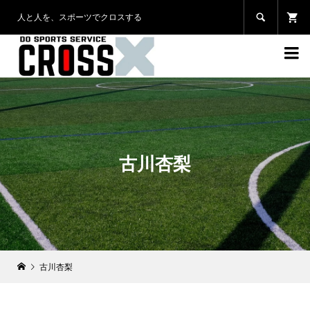
人と人を、スポーツでクロスする


古川杏梨
古川杏梨