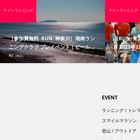
ファンランニング
ファンランニング
［参加費無料･RUN･神奈川］湘南ラン
［RUN･東京
ニングクラブ プレイベント｜ビール...
N 2023年2
¥0
¥0
（税込）
（税込）
EVENT
ランニング / トレ
スマイルマラソン
登山 / アウトドア