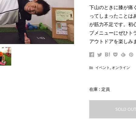
ュー］地元ガイドと
［プレビュー］「新緑ト
下山のときに膝が痛
士展望の紅葉登山 杓
ルウォーク 南高尾山稜
ってしまったことは
スや見どころを...
21.06.06 sun.」の見所など
が筋力不足です。初
2021.05.31
プメニューにぜひト
アウトドアを楽しみ
イベント
,
オンライン
在庫 : 定員
SOLD OU