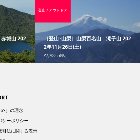
登山 / アウトドア
城山 202
［登山･山梨］山梨百名山 滝子山 202
2年11月26日(土)
¥7,700
（税込）
ORT
SS×］の理念
バシーポリシー
取引法に関する表示