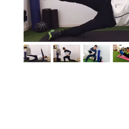
［プレビ
行く！富
子山のコー
2021.10.28