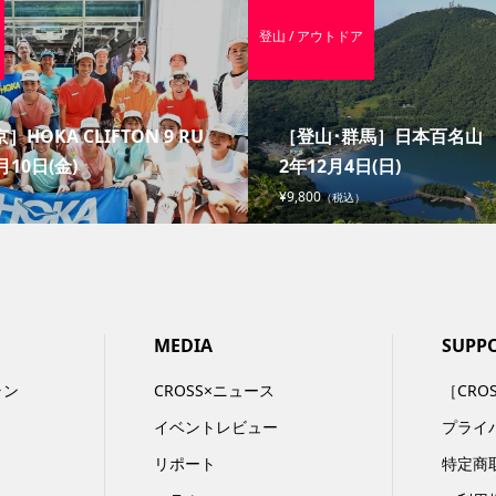
登山 / アウトドア
］HOKA CLIFTON 9 RU
［登山･群馬］日本百名山 赤
月10日(金)
2年12月4日(日)
¥9,800
（税込）
MEDIA
SUPP
ラン
CROSS×ニュース
［CRO
イベントレビュー
プライ
リポート
特定商