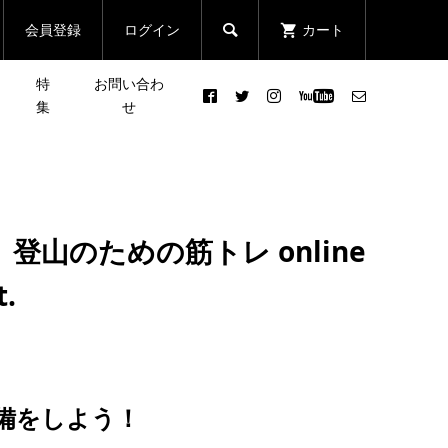
会員登録
ログイン
カート

特
お問い合わ
集
せ
バラ
［NEWS］CROSS×6月前半の
まる
皆さんの声で行き先が決まる
体験
イベント情報
クエ
登山イベント「第2回 リクエ
］登山のための筋トレ online
スト登山」
2021.06.01
t.
ース
【イベント情報】申し込みは
忘年
6月3日（月）まで！HOKA
DOWNHILL RUNが原宿と...
2024.06.01
備をしよう！