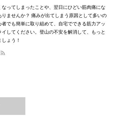
レイ
［リポート］6月20日開催
くなってしまったことや、翌日にひどい筋肉痛にな
「中村優とはしろう！東京タ
ありませんか？ 痛みが出てしまう原因として多いの
...
ワーラン」コース見所をご...
心者でも簡単に取り組めて、自宅でできる筋力アッ
2021.06.08
ライしてください。登山の不安を解消して、もっと
ましょう！
T