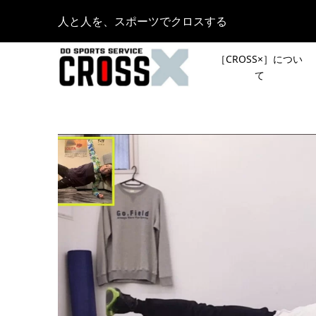
人と人を、スポーツでクロスする
［CROSS×］につい
て
湘南ゴー
［新シリ
ラム第2
声で行き
トレイルラ
ント「リ
2022.03.05
「JACK W
［夏のシ
DISCOVE
OUTDOO
Report
KAMAKU
2022.05.09