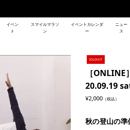
イベン
スマイルマラソ
イベントカレンダ
ニュー
ト
ン
ー
ス
ルドエナジーCEOコ
［イベント潜入］ニュー
ーズ企画］皆さんの
皆さんの声で行き先が決
SOLDOUT
弾！小田原・足柄の
ンス フレッシュフォーム
先が決まる登山イベ
登山イベント「第3回 リ
ンニングはカー...
会に参加！
［ONLINE
クエスト登山」
スト登山」
2022.05.31
20.09.19 sa
OLFSKIN
富士登山の見どころやコ
¥2,000
リーズ企画］
12月26日(日)［CROSS×
（税込）
RY CLUB」 Event
をご紹介！
R DAY
会］で1年の締めくくり！
 ＃１ 初心者にも大...
RA
2021.08.19
秋の登山の準