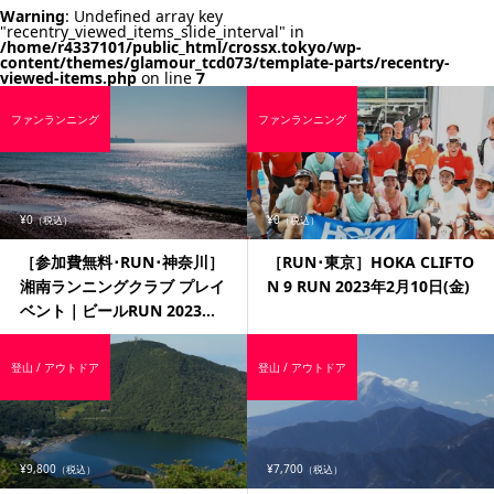
Warning
: Undefined array key
"recentry_viewed_items_slide_interval" in
/home/r4337101/public_html/crossx.tokyo/wp-
content/themes/glamour_tcd073/template-parts/recentry-
viewed-items.php
on line
7
ファンランニング
ファンランニング
¥0
¥0
（税込）
（税込）
［参加費無料･RUN･神奈川］
［RUN･東京］HOKA CLIFTO
湘南ランニングクラブ プレイ
N 9 RUN 2023年2月10日(金)
ベント｜ビールRUN 2023...
登山 / アウトドア
登山 / アウトドア
¥9,800
¥7,700
（税込）
（税込）