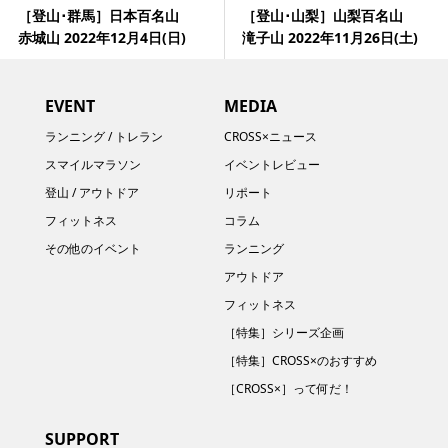
［登山･群馬］日本百名山
［登山･山梨］山梨百名山
赤城山 2022年12月4日(日)
滝子山 2022年11月26日(土)
EVENT
MEDIA
ランニング / トレラン
CROSS×ニュース
スマイルマラソン
イベントレビュー
登山 / アウトドア
リポート
フィットネス
コラム
その他のイベント
ランニング
アウトドア
フィットネス
［特集］シリーズ企画
［特集］CROSS×のおすすめ
［CROSS×］って何だ！
SUPPORT