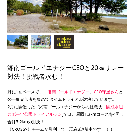
湘南ゴールドエナジーCEOと20㎞リレー
対決！挑戦者求む！
月に1回ペースで、「
湘南ゴールドエナジー
」
CEO守屋さん
と
の一般参加者を集めてタイムトライアル対決しています。
2月に開催した［湘南ゴールエナジーからの挑戦状！
開成水辺
スポーツ公園トライアルラン
]では、周回1.3kmコースを4周し
合計5.2kmの対決！
《CROSS×》チームが勝利して、現在3連勝中です！！！