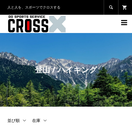
人と人を、スポーツでクロスする


登山 / ハイキング
並び順
在庫