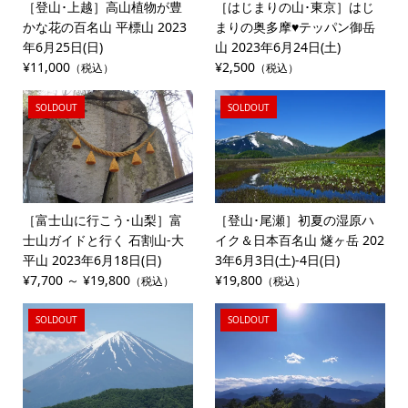
［登山･上越］高山植物が豊
［はじまりの山･東京］はじ
かな花の百名山 平標山 2023
まりの奥多摩♥テッパン御岳
年6月25日(日)
山 2023年6月24日(土)
¥11,000
¥2,500
（税込）
（税込）
SOLDOUT
SOLDOUT
［富士山に行こう･山梨］富
［登山･尾瀬］初夏の湿原ハ
士山ガイドと行く 石割山-大
イク＆日本百名山 燧ヶ岳 202
平山 2023年6月18日(日)
3年6月3日(土)-4日(日)
¥7,700 ～ ¥19,800
¥19,800
（税込）
（税込）
SOLDOUT
SOLDOUT