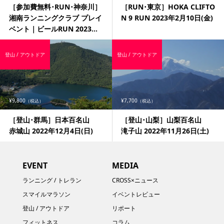
［参加費無料･RUN･神奈川］
［RUN･東京］HOKA CLIFTO
湘南ランニングクラブ プレイ
N 9 RUN 2023年2月10日(金)
ベント｜ビールRUN 2023...
登山 / アウトドア
登山 / アウトドア
¥9,800
¥7,700
（税込）
（税込）
［登山･群馬］日本百名山
［登山･山梨］山梨百名山
赤城山 2022年12月4日(日)
滝子山 2022年11月26日(土)
EVENT
MEDIA
ランニング / トレラン
CROSS×ニュース
スマイルマラソン
イベントレビュー
登山 / アウトドア
リポート
フィットネス
コラム