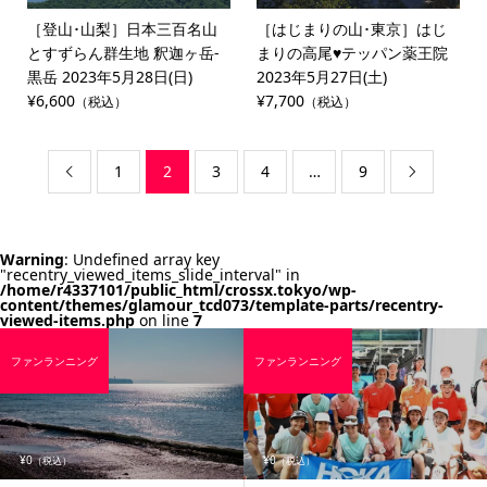
［登山･山梨］日本三百名山
［はじまりの山･東京］はじ
とすずらん群生地 釈迦ヶ岳-
まりの高尾♥テッパン薬王院
黒岳 2023年5月28日(日)
2023年5月27日(土)
¥6,600
¥7,700
（税込）
（税込）
1
2
3
4
…
9


Warning
: Undefined array key
"recentry_viewed_items_slide_interval" in
/home/r4337101/public_html/crossx.tokyo/wp-
content/themes/glamour_tcd073/template-parts/recentry-
viewed-items.php
on line
7
ファンランニング
ファンランニング
¥0
¥0
（税込）
（税込）