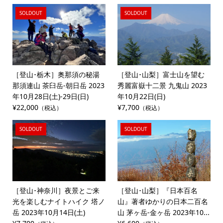
SOLDOUT
SOLDOUT
［登山･栃木］奥那須の秘湯
［登山･山梨］富士山を望む
那須連山 茶臼岳-朝日岳 2023
秀麗富嶽十二景 九鬼山 2023
年10月28日(土)-29日(日)
年10月22日(日)
¥22,000
¥7,700
（税込）
（税込）
SOLDOUT
SOLDOUT
［登山･神奈川］夜景とご来
［登山･山梨］『日本百名
光を楽しむナイトハイク 塔ノ
山』著者ゆかりの日本二百名
岳 2023年10月14日(土)
山 茅ヶ岳‐金ヶ岳 2023年10...