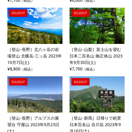
¥7,700
¥6,600
（税込）
（税込）
SOLDOUT
SOLDOUT
［登山･長野］北八ヶ岳の岩
［登山･山梨］富士山を望む
場登山 北横岳-三ッ岳 2023年
日本二百名山 御正体山 2023
10月7日(土)
年9月30日(土)
¥8,800
¥7,700
（税込）
（税込）
SOLDOUT
SOLDOUT
［登山･長野］アルプスの展
［登山･群馬］日帰りで絶景
望台 守屋山 2023年9月23日
日本百名山 谷川岳 2023年9
(土)
月16日(土)