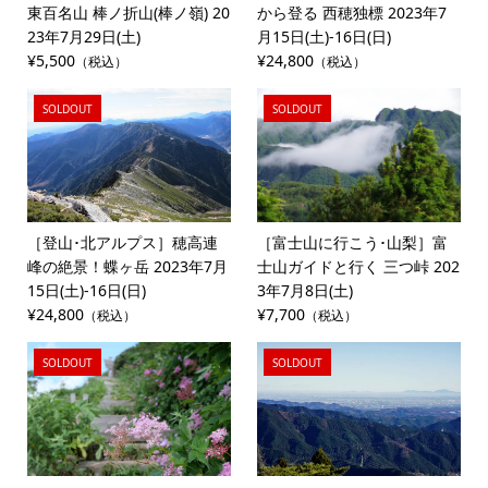
東百名山 棒ノ折山(棒ノ嶺) 20
から登る 西穂独標 2023年7
23年7月29日(土)
月15日(土)-16日(日)
¥5,500
¥24,800
（税込）
（税込）
SOLDOUT
SOLDOUT
［登山･北アルプス］穂高連
［富士山に行こう･山梨］富
峰の絶景！蝶ヶ岳 2023年7月
士山ガイドと行く 三つ峠 202
15日(土)-16日(日)
3年7月8日(土)
¥24,800
¥7,700
（税込）
（税込）
SOLDOUT
SOLDOUT