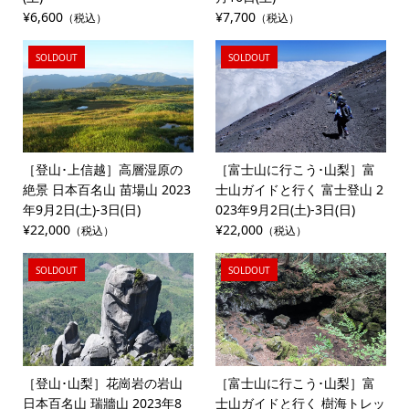
¥6,600
¥7,700
（税込）
（税込）
SOLDOUT
SOLDOUT
［登山･上信越］高層湿原の
［富士山に行こう･山梨］富
絶景 日本百名山 苗場山 2023
士山ガイドと行く 富士登山 2
年9月2日(土)-3日(日)
023年9月2日(土)-3日(日)
¥22,000
¥22,000
（税込）
（税込）
SOLDOUT
SOLDOUT
［登山･山梨］花崗岩の岩山
［富士山に行こう･山梨］富
日本百名山 瑞牆山 2023年8
士山ガイドと行く 樹海トレッ